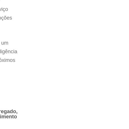
r
viço
moções
a um
ligência
róximos
regado,
vimento