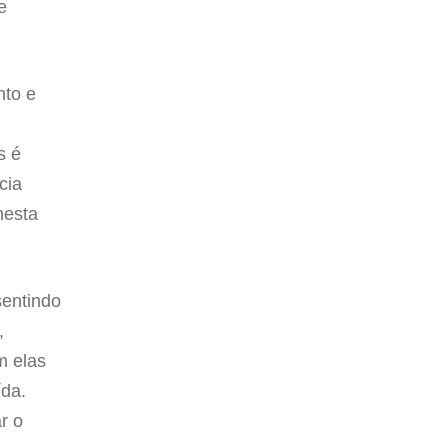
e
nto e
s é
cia
nesta
sentindo
,
m elas
ída.
r o