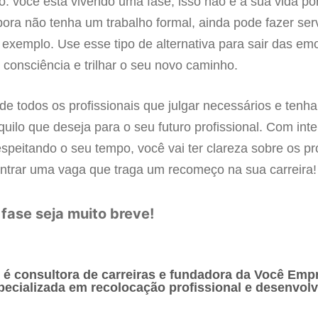
: você está vivendo uma fase, isso não é a sua vida po
ora não tenha um trabalho formal, ainda pode fazer ser
r exemplo. Use esse tipo de alternativa para sair das e
consciência e trilhar o seu novo caminho.
e todos os profissionais que julgar necessários e tenh
quilo que deseja para o seu futuro profissional. Com inte
speitando o seu tempo, você vai ter clareza sobre os p
ntrar uma vaga que traga um recomeço na sua carreira!
fase seja muito breve!
 é consultora de carreiras e fundadora da Você Emp
pecializada em recolocação profissional e desenvol